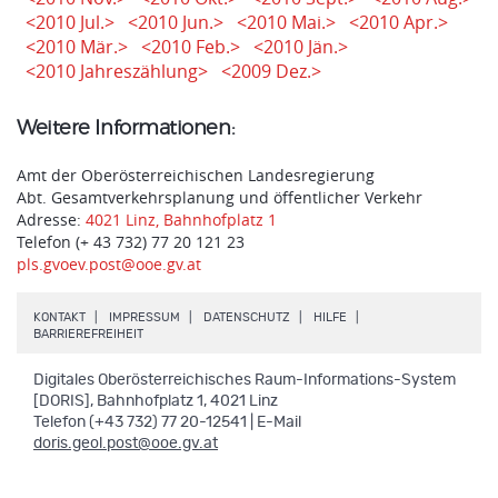
<2010 Jul.>
<2010 Jun.>
<2010 Mai.>
<2010 Apr.>
<2010 Mär.>
<2010 Feb.>
<2010 Jän.>
<2010 Jahreszählung>
<2009 Dez.>
Weitere Informationen:
Amt der Oberösterreichischen Landesregierung
Abt. Gesamtverkehrsplanung und öffentlicher Verkehr
Adresse:
4021 Linz, Bahnhofplatz 1
Telefon (+ 43 732) 77 20 121 23
pls.gvoev.post@ooe.gv.at
.
.
.
.
KONTAKT
IMPRESSUM
DATENSCHUTZ
HILFE
.
BARRIEREFREIHEIT
Digitales Oberösterreichisches Raum-Informations-System
[DORIS], Bahnhofplatz 1, 4021 Linz
Telefon (+43 732) 77 20-12541 | E-Mail
doris.geol.post@ooe.gv.at