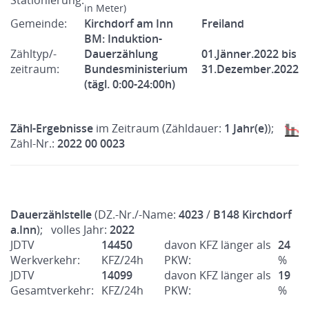
Stationierung:
in Meter)
Gemeinde:
Kirchdorf am Inn
Freiland
BM: Induktion-
Zähltyp/-
Dauerzählung
01.Jänner.2022 bis
zeitraum:
Bundesministerium
31.Dezember.2022
(tägl. 0:00-24:00h)
Zähl-Ergebnisse
im Zeitraum (Zähldauer:
1 Jahr(e)
);
Zähl-Nr.:
2022 00 0023
Dauerzählstelle
(DZ.-Nr./-Name:
4023
/
B148 Kirchdorf
a.Inn
); volles Jahr:
2022
JDTV
14450
davon KFZ länger als
24
Werkverkehr:
KFZ/24h
PKW:
%
JDTV
14099
davon KFZ länger als
19
Gesamtverkehr:
KFZ/24h
PKW:
%