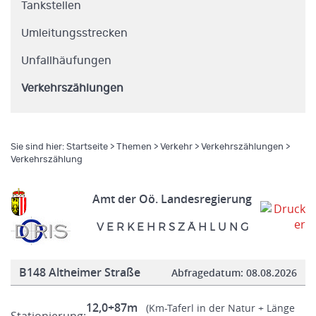
Tankstellen
Umleitungsstrecken
Unfallhäufungen
Verkehrszählungen
Sie sind hier:
Startseite
>
Themen
>
Verkehr
>
Verkehrszählungen
>
Verkehrszählung
Amt der Oö. Landesregierung
V E R K E H R S Z Ä H L U N G
B148 Altheimer Straße
Abfragedatum:
08.08.2026
12,0+87m
(Km-Taferl in der Natur + Länge