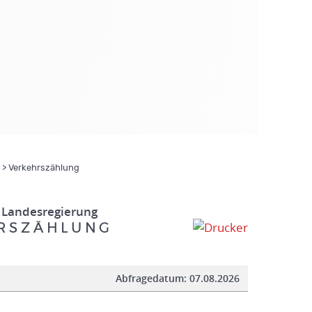
> Verkehrszählung
 Landesregierung
R S Z Ä H L U N G
Abfragedatum:
07.08.2026