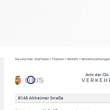
Sie sind hier:
Startseite
>
Themen
>
Verkehr
>
Verkehrszählungen
Amt der Oö.
V E R K E H 
B148 Altheimer Straße