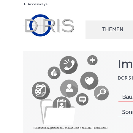
Accesskeys
.
THEMEN
.
Im
DORIS b
Bau
.
Son
.
(Bildquelle: hugolacasse / mouse_md / palau83, Fotolia.com)