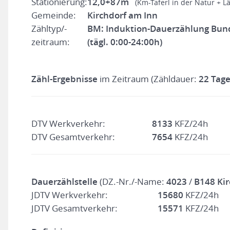
Stationierung:
12,0+87m
(Km-Taferl in der Natur + L
Gemeinde:
Kirchdorf am Inn
Zähltyp/-
BM: Induktion-Dauerzählung Bun
zeitraum:
(tägl. 0:00-24:00h)
Zähl-Ergebnisse
im Zeitraum (Zähldauer:
22 Tage
DTV Werkverkehr:
8133
KFZ/24h
DTV Gesamtverkehr:
7654
KFZ/24h
Dauerzählstelle
(DZ.-Nr./-Name:
4023
/
B148 Kir
JDTV Werkverkehr:
15680
KFZ/24h
JDTV Gesamtverkehr:
15571
KFZ/24h