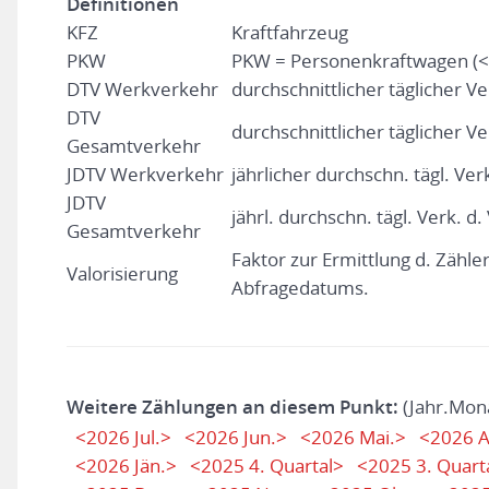
Definitionen
KFZ
Kraftfahrzeug
PKW
PKW = Personenkraftwagen (<
DTV Werkverkehr
durchschnittlicher täglicher V
DTV
durchschnittlicher täglicher Ve
Gesamtverkehr
JDTV Werkverkehr
jährlicher durchschn. tägl. Ver
JDTV
jährl. durchschn. tägl. Verk. d
Gesamtverkehr
Faktor zur Ermittlung d. Zähl
Valorisierung
Abfragedatums.
Weitere Zählungen an diesem Punkt:
(Jahr.Mon
<2026 Jul.>
<2026 Jun.>
<2026 Mai.>
<2026 A
<2026 Jän.>
<2025 4. Quartal>
<2025 3. Quart