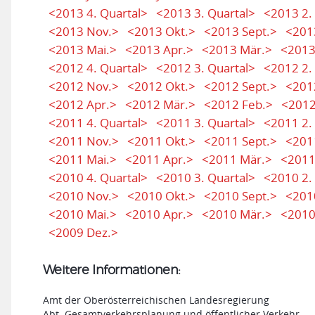
<2013 4. Quartal>
<2013 3. Quartal>
<2013 2.
<2013 Nov.>
<2013 Okt.>
<2013 Sept.>
<201
<2013 Mai.>
<2013 Apr.>
<2013 Mär.>
<2013
<2012 4. Quartal>
<2012 3. Quartal>
<2012 2.
<2012 Nov.>
<2012 Okt.>
<2012 Sept.>
<2012
<2012 Apr.>
<2012 Mär.>
<2012 Feb.>
<2012
<2011 4. Quartal>
<2011 3. Quartal>
<2011 2.
<2011 Nov.>
<2011 Okt.>
<2011 Sept.>
<201
<2011 Mai.>
<2011 Apr.>
<2011 Mär.>
<2011
<2010 4. Quartal>
<2010 3. Quartal>
<2010 2.
<2010 Nov.>
<2010 Okt.>
<2010 Sept.>
<201
<2010 Mai.>
<2010 Apr.>
<2010 Mär.>
<2010
<2009 Dez.>
Weitere Informationen:
Amt der Oberösterreichischen Landesregierung
Abt. Gesamtverkehrsplanung und öffentlicher Verkehr