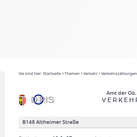
Sie sind hier:
Startseite
>
Themen
>
Verkehr
>
Verkehrszählungen
Amt der Oö.
V E R K E H 
B148 Altheimer Straße