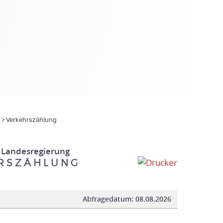
> Verkehrszählung
 Landesregierung
R S Z Ä H L U N G
Abfragedatum:
08.08.2026