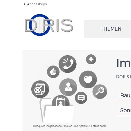
Accesskeys
.
THEMEN
.
Im
DORIS b
Bau
.
Son
.
(Bildquelle: hugolacasse / mouse_md / palau83, Fotolia.com)