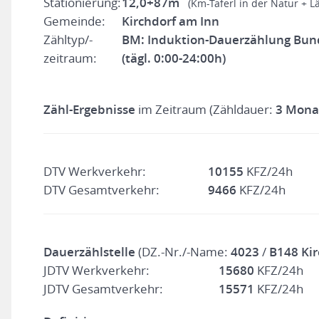
Stationierung:
12,0+87m
(Km-Taferl in der Natur + L
Gemeinde:
Kirchdorf am Inn
Zähltyp/-
BM: Induktion-Dauerzählung Bun
zeitraum:
(tägl. 0:00-24:00h)
Zähl-Ergebnisse
im Zeitraum (Zähldauer:
3 Mona
DTV Werkverkehr:
10155
KFZ/24h
DTV Gesamtverkehr:
9466
KFZ/24h
Dauerzählstelle
(DZ.-Nr./-Name:
4023
/
B148 Kir
JDTV Werkverkehr:
15680
KFZ/24h
JDTV Gesamtverkehr:
15571
KFZ/24h