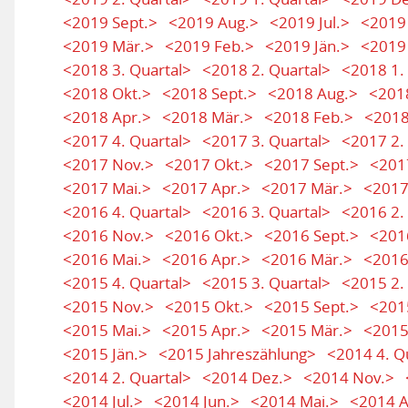
<2019 Sept.>
<2019 Aug.>
<2019 Jul.>
<2019 
<2019 Mär.>
<2019 Feb.>
<2019 Jän.>
<2019 
<2018 3. Quartal>
<2018 2. Quartal>
<2018 1.
<2018 Okt.>
<2018 Sept.>
<2018 Aug.>
<2018
<2018 Apr.>
<2018 Mär.>
<2018 Feb.>
<2018
<2017 4. Quartal>
<2017 3. Quartal>
<2017 2.
<2017 Nov.>
<2017 Okt.>
<2017 Sept.>
<201
<2017 Mai.>
<2017 Apr.>
<2017 Mär.>
<2017
<2016 4. Quartal>
<2016 3. Quartal>
<2016 2.
<2016 Nov.>
<2016 Okt.>
<2016 Sept.>
<201
<2016 Mai.>
<2016 Apr.>
<2016 Mär.>
<2016
<2015 4. Quartal>
<2015 3. Quartal>
<2015 2.
<2015 Nov.>
<2015 Okt.>
<2015 Sept.>
<201
<2015 Mai.>
<2015 Apr.>
<2015 Mär.>
<2015
<2015 Jän.>
<2015 Jahreszählung>
<2014 4. Q
<2014 2. Quartal>
<2014 Dez.>
<2014 Nov.>
<2014 Jul.>
<2014 Jun.>
<2014 Mai.>
<2014 A