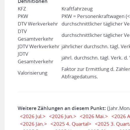
Definitionen
KFZ
Kraftfahrzeug
PKW
PKW = Personenkraftwagen (<
DTV Werkverkehr
durchschnittlicher täglicher V
DTV
durchschnittlicher täglicher Ve
Gesamtverkehr
JDTV Werkverkehr
jährlicher durchschn. tägl. Ver
JDTV
jährl. durchschn. tägl. Verk. d
Gesamtverkehr
Faktor zur Ermittlung d. Zähl
Valorisierung
Abfragedatums.
Weitere Zählungen an diesem Punkt:
(Jahr.Mon
<2026 Jul.>
<2026 Jun.>
<2026 Mai.>
<2026 A
<2026 Jän.>
<2025 4. Quartal>
<2025 3. Quart