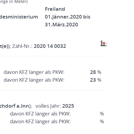
änge in Meter)
Freiland
desministerium
01.Jänner.2020 bis
31.März.2020
t(e)
); Zähl-Nr.:
2020 14 0032
davon KFZ länger als PKW:
28
%
davon KFZ länger als PKW:
23
%
chdorf a.Inn
); volles Jahr:
2025
davon KFZ länger als PKW:
%
davon KFZ länger als PKW:
%