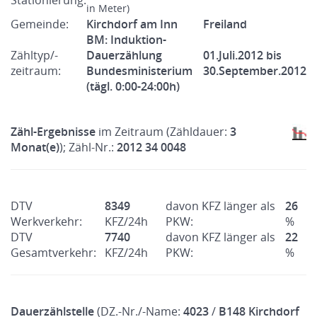
Stationierung:
in Meter)
Gemeinde:
Kirchdorf am Inn
Freiland
BM: Induktion-
Zähltyp/-
Dauerzählung
01.Juli.2012 bis
zeitraum:
Bundesministerium
30.September.2012
(tägl. 0:00-24:00h)
Zähl-Ergebnisse
im Zeitraum (Zähldauer:
3
Monat(e)
); Zähl-Nr.:
2012 34 0048
DTV
8349
davon KFZ länger als
26
Werkverkehr:
KFZ/24h
PKW:
%
DTV
7740
davon KFZ länger als
22
Gesamtverkehr:
KFZ/24h
PKW:
%
Dauerzählstelle
(DZ.-Nr./-Name:
4023
/
B148 Kirchdorf