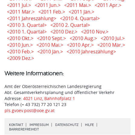
<2011 Jul.>
<2011 Jun.>
<2011 Mai.>
<2011 Apr.>
<2011 Mär.>
<2011 Feb.>
<2011 Jän.>
<2011 Jahreszählung>
<2010 4. Quartal>
<2010 3. Quartal>
<2010 2. Quartal>
<2010 1. Quartal>
<2010 Dez.>
<2010 Nov.>
<2010 Okt.>
<2010 Sept.>
<2010 Aug.>
<2010 Jul.>
<2010 Jun.>
<2010 Mai.>
<2010 Apr.>
<2010 Mär.>
<2010 Feb.>
<2010 Jän.>
<2010 Jahreszählung>
<2009 Dez.>
Weitere Informationen:
Amt der Oberösterreichischen Landesregierung
Abt. Gesamtverkehrsplanung und öffentlicher Verkehr
Adresse:
4021 Linz, Bahnhofplatz 1
Telefon (+ 43 732) 77 20 121 23
pls.gvoev.post@ooe.gv.at
.
.
.
.
KONTAKT
IMPRESSUM
DATENSCHUTZ
HILFE
.
BARRIEREFREIHEIT