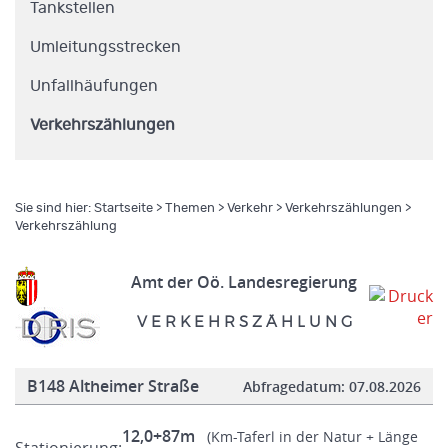
Tankstellen
Umleitungsstrecken
Unfallhäufungen
Verkehrszählungen
Sie sind hier:
Startseite
>
Themen
>
Verkehr
>
Verkehrszählungen
>
Verkehrszählung
Amt der Oö. Landesregierung
V E R K E H R S Z Ä H L U N G
B148 Altheimer Straße
Abfragedatum:
07.08.2026
12,0+87m
(Km-Taferl in der Natur + Länge