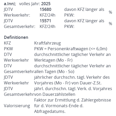
a.Inn
); volles Jahr:
2025
JDTV
15680
davon KFZ länger als
%
Werkverkehr:
KFZ/24h
PKW:
JDTV
15571
davon KFZ länger als
%
Gesamtverkehr:
KFZ/24h
PKW:
Definitionen
KFZ
Kraftfahrzeug
PKW
PKW = Personenkraftwagen (<= 6,0m)
DTV
durchschnittlicher täglicher Verkehr an
Werkverkehr
Werktagen (Mo - Fr)
DTV
durchschnittlicher täglicher Verkehr an
Gesamtverkehr
allen Tagen (Mo - So)
JDTV
jährlicher durchschn. tägl. Verkehr des
Werkverkehr
Vorjahres (Mo - Fr) von Dauer-Z.St.
JDTV
jährl. durchschn. tägl. Verk. d. Vorjahres
Gesamtverkehr
von Dauerzählstellen
Faktor zur Ermittlung d. Zählergebnisse
Valorisierung
für d. Vormonats-Ende d.
Abfragedatums.